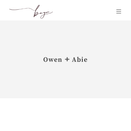
Owen 𓇬​ Abie