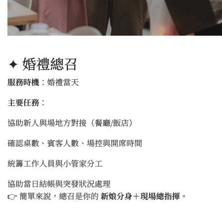
✦ 婚禮總召
服務時機
：婚禮當天
主要任務
：
協助新人與場地方對接（餐廳/飯店）
確認桌數、賓客人數、場控與開席時間
統籌工作人員與小管家分工
協助當日結帳與突發狀況處理
👉 簡單來說，總召是你的
新娘分身＋現場總指揮
。